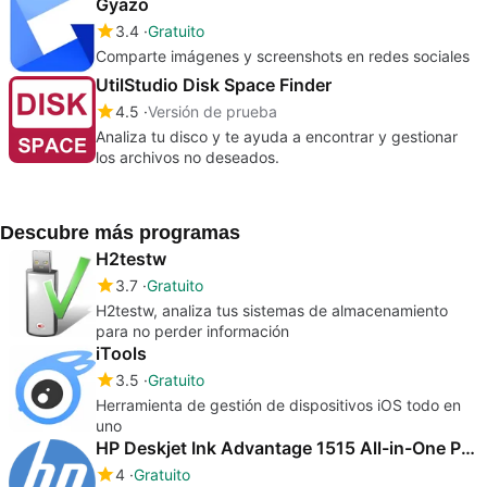
Gyazo
3.4
Gratuito
Comparte imágenes y screenshots en redes sociales
UtilStudio Disk Space Finder
4.5
Versión de prueba
Analiza tu disco y te ayuda a encontrar y gestionar
los archivos no deseados.
Descubre más programas
H2testw
3.7
Gratuito
H2testw, analiza tus sistemas de almacenamiento
para no perder información
iTools
3.5
Gratuito
Herramienta de gestión de dispositivos iOS todo en
uno
HP Deskjet Ink Advantage 1515 All-in-One Printer drivers
4
Gratuito