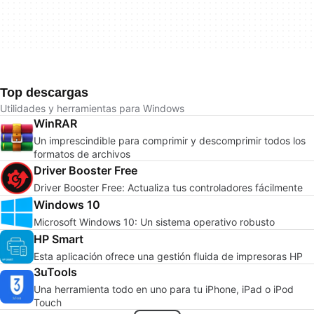
Top descargas
Utilidades y herramientas para Windows
WinRAR
Un imprescindible para comprimir y descomprimir todos los
formatos de archivos
Driver Booster Free
Driver Booster Free: Actualiza tus controladores fácilmente
Windows 10
Microsoft Windows 10: Un sistema operativo robusto
HP Smart
Esta aplicación ofrece una gestión fluida de impresoras HP
3uTools
Una herramienta todo en uno para tu iPhone, iPad o iPod
Touch