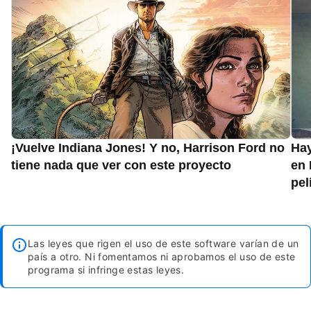
¡Vuelve Indiana Jones! Y no, Harrison Ford no
Hay
tiene nada que ver con este proyecto
en 
pel
Las leyes que rigen el uso de este software varían de un
país a otro. Ni fomentamos ni aprobamos el uso de este
programa si infringe estas leyes.