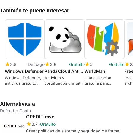
También te puede interesar
3.8
De pago
3.8
Gratuito
5
Gratuito
2
Windows Defender
Panda Cloud Antivirus & Firewall
Wu10Man
Free
Windows Defender,
Antivirus y
Una aplicación
reco
antivirus gratuito
cortafuegos gratuito
gratuita para
arch
contra virus y
para Windows
Windows, por
form
malware
WereDev
y si
Alternativas a
Defender Control
GPEDIT.msc
3.7
Gratuito
Crear políticas de sistema y seguridad de forma